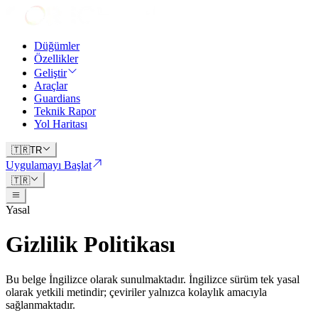
Düğümler
Özellikler
Geliştir
Araçlar
Guardians
Teknik Rapor
Yol Haritası
🇹🇷
TR
Uygulamayı Başlat
🇹🇷
Yasal
Gizlilik Politikası
Bu belge İngilizce olarak sunulmaktadır. İngilizce sürüm tek yasal
olarak yetkili metindir; çeviriler yalnızca kolaylık amacıyla
sağlanmaktadır.