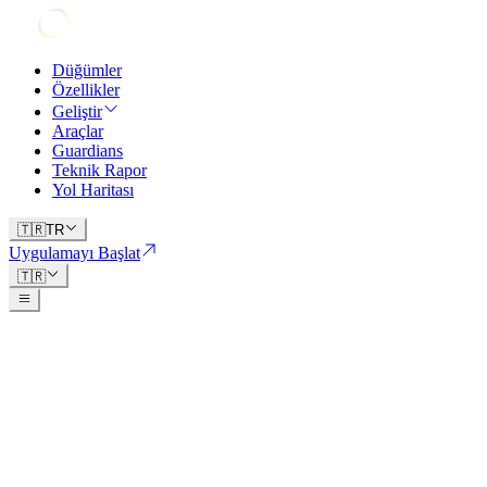
Düğümler
Özellikler
Geliştir
Araçlar
Guardians
Teknik Rapor
Yol Haritası
🇹🇷
TR
Uygulamayı Başlat
🇹🇷