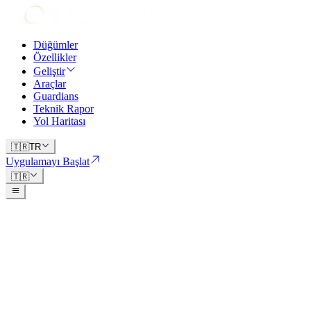
Düğümler
Özellikler
Geliştir
Araçlar
Guardians
Teknik Rapor
Yol Haritası
🇹🇷
TR
Uygulamayı Başlat
🇹🇷