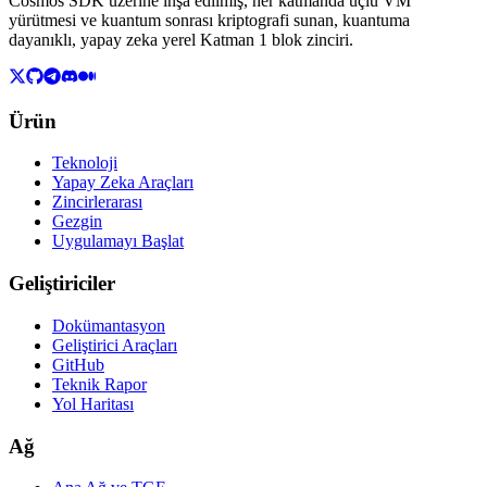
Cosmos SDK üzerine inşa edilmiş, her katmanda üçlü VM
yürütmesi ve kuantum sonrası kriptografi sunan, kuantuma
dayanıklı, yapay zeka yerel Katman 1 blok zinciri.
Ürün
Teknoloji
Yapay Zeka Araçları
Zincirlerarası
Gezgin
Uygulamayı Başlat
Geliştiriciler
Dokümantasyon
Geliştirici Araçları
GitHub
Teknik Rapor
Yol Haritası
Ağ