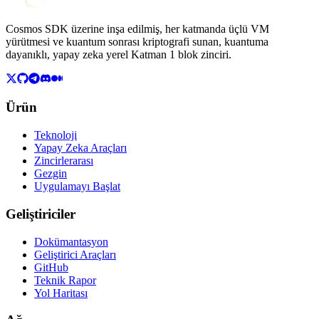
Cosmos SDK üzerine inşa edilmiş, her katmanda üçlü VM
yürütmesi ve kuantum sonrası kriptografi sunan, kuantuma
dayanıklı, yapay zeka yerel Katman 1 blok zinciri.
Ürün
Teknoloji
Yapay Zeka Araçları
Zincirlerarası
Gezgin
Uygulamayı Başlat
Geliştiriciler
Dokümantasyon
Geliştirici Araçları
GitHub
Teknik Rapor
Yol Haritası