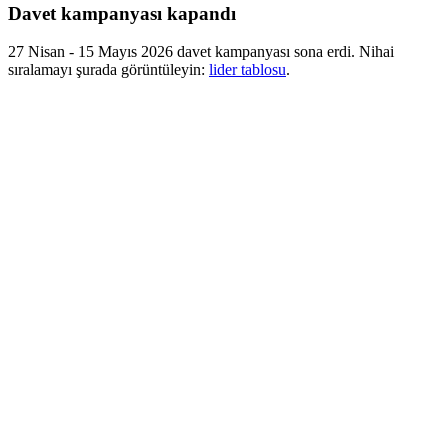
Davet kampanyası kapandı
27 Nisan - 15 Mayıs 2026 davet kampanyası sona erdi. Nihai
sıralamayı şurada görüntüleyin:
lider tablosu
.
Topluluğu Büyüt
Altı bölge. Yerel Kaptanlar. Hizmet ettikleri toplulukta fiilen yaşayan
kişiler tarafından yürütülen yerel buluşmalar, çeviriler ve ödüller.