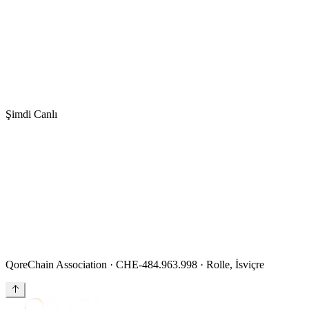
Şimdi Canlı
QoreChain
topluluğunu şekillendirmeye
hazır mısınız?
QoreChain Association · CHE-484.963.998 · Rolle, İsviçre