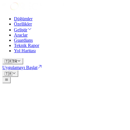
Düğümler
Özellikler
Geliştir
Araçlar
Guardians
Teknik Rapor
Yol Haritası
🇹🇷
TR
Uygulamayı Başlat
🇹🇷
Guardians
Programı