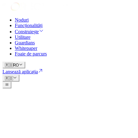
Noduri
Funcționalități
Construiește
Utilitare
Guardians
Whitepaper
Foaie de parcurs
🇷🇴
RO
Lansează aplicația
🇷🇴