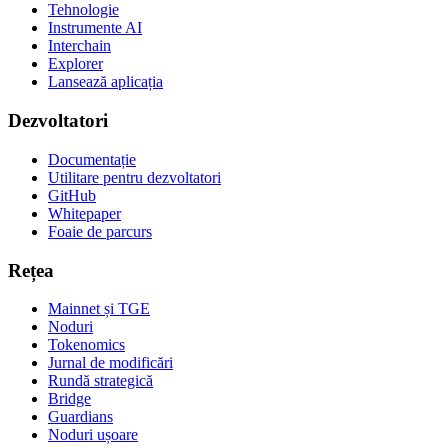
Tehnologie
Instrumente AI
Interchain
Explorer
Lansează aplicația
Dezvoltatori
Documentație
Utilitare pentru dezvoltatori
GitHub
Whitepaper
Foaie de parcurs
Rețea
Mainnet și TGE
Noduri
Tokenomics
Jurnal de modificări
Rundă strategică
Bridge
Guardians
Noduri ușoare