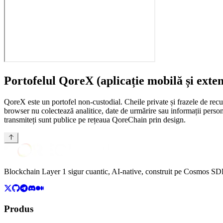
Portofelul QoreX (aplicație mobilă și exte
QoreX este un portofel non-custodial. Cheile private și frazele de rec
browser nu colectează analitice, date de urmărire sau informații perso
transmiteți sunt publice pe rețeaua QoreChain prin design.
Blockchain Layer 1 sigur cuantic, AI-native, construit pe Cosmos SDK 
Produs