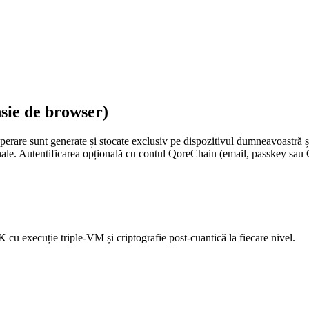
nsie de browser)
uperare sunt generate și stocate exclusiv pe dispozitivul dumneavoastră ș
nale. Autentificarea opțională cu contul QoreChain (email, passkey sau Go
cu execuție triple-VM și criptografie post-cuantică la fiecare nivel.