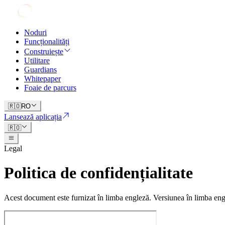
Noduri
Funcționalități
Construiește
Utilitare
Guardians
Whitepaper
Foaie de parcurs
🇷🇴
RO
Lansează aplicația
🇷🇴
Legal
Politica de confidențialitate
Acest document este furnizat în limba engleză. Versiunea în limba engle