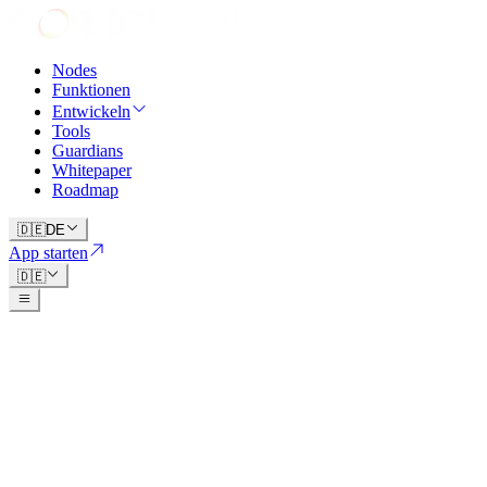
Nodes
Funktionen
Entwickeln
Tools
Guardians
Whitepaper
Roadmap
🇩🇪
DE
App starten
🇩🇪
The
Kanonische
Dokumente