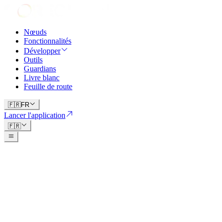
Nœuds
Fonctionnalités
Développer
Outils
Guardians
Livre blanc
Feuille de route
🇫🇷
FR
Lancer l'application
🇫🇷
Mainnet et
TGE