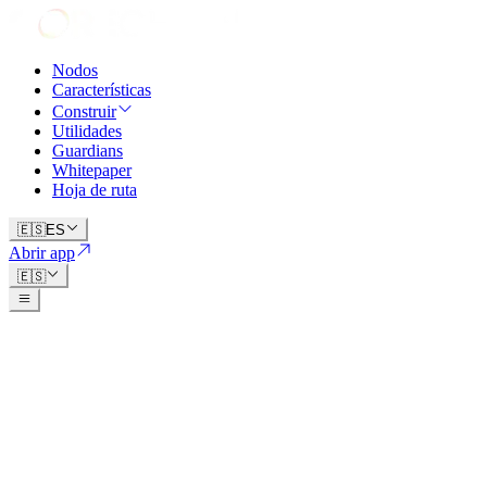
Nodos
Características
Construir
Utilidades
Guardians
Whitepaper
Hoja de ruta
🇪🇸
ES
Abrir app
🇪🇸